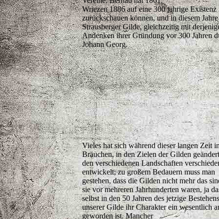
Vereine. Bernau hat 1861,
Wriezen 1886 auf eine 300 jährige Existenz 
zurückschauen können, und in diesem Jahre 
Strausberger Gilde, gleichzeitig mit derjen
Andenken ihrer Gründung vor 300 Jahren d
Johann Georg.
Vieles hat sich während dieser langen Zeit i
Bräuchen, in den Zielen der Gilden geändert
den verschiedenen Landschaften verschieden
entwickelt; zu großem Bedauern muss man
gestehen, dass die Gilden nicht mehr das si
sie vor mehreren Jahrhunderten waren, ja da
selbst in den 50 Jahren des jetzige Bestehen
unserer Gilde ihr Charakter ein wesentlich a
geworden ist. Mancher