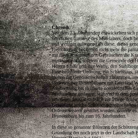
Chronik
Seit dem 13. Jahrhundert entwickelten sich
ritterlichen Turniere des Mittelalters, doch b
und weniger aufregend als diese, die so gen
Freischießen, bei denen nicht mehr die patr
mit ihren Rittermäßigen Gebräuchen die Kra
repräsentierten, sondern die Gemeinde der 
Herren fühlte und ihre Waffe, den Stahlboge
Eine bestimmte Ordnung, ein Schießhaus, jä
hielten die Genossenschaften zusammen, un
förderten ihre Bestrebungen mit Eifer und W
Ausbreittung bis in unsere norddeutschen 
Jahrhunderte gedauert; während in dem pre
schon um 1400 absichtlich zur Pflege deuts
Gesinnung solche Schützengemeinschaften 
Ordensmeistern gestiftet wurden, dauerte es
Brandenburg bis zum 16. Jahrhundert.
In diese so genannte Blütezeit der Schützengi
Gründung der noch jetzt in der Landschaft