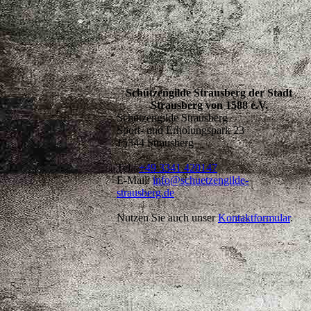
Schützengilde Strausberg der Stadt
Strausberg von 1588 e.V.
Schützengilde Strausberg
Sport- und Erholungspark 23
15344 Strausberg
Tel.:
+49 3341 420147
E-Mail:
info@schuetzengilde-
strausberg.de
Nutzen Sie auch unser
Kontaktformular
.