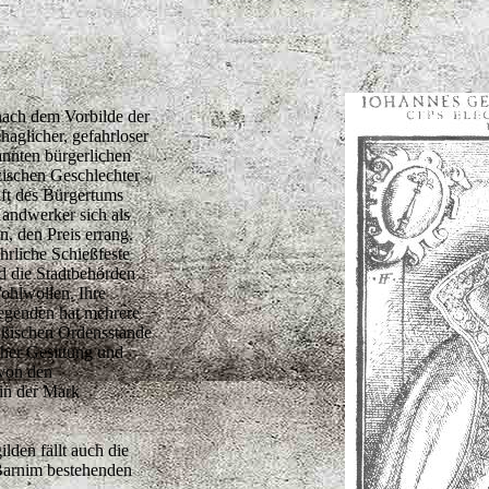
 nach dem Vorbilde der
ehaglicher, gefahrloser
annten bürgerlichen
izischen Geschlechter
ft des Bürgertums
Handwerker sich als
n, den Preis errang.
hrliche Schießfeste
d die Stadtbehörden
ohlwollen. Ihre
Gegenden hat mehrere
ußischen Ordensstande
cher Gesittung und
von den
 in der Mark
lden fällt auch die
 Barnim bestehenden