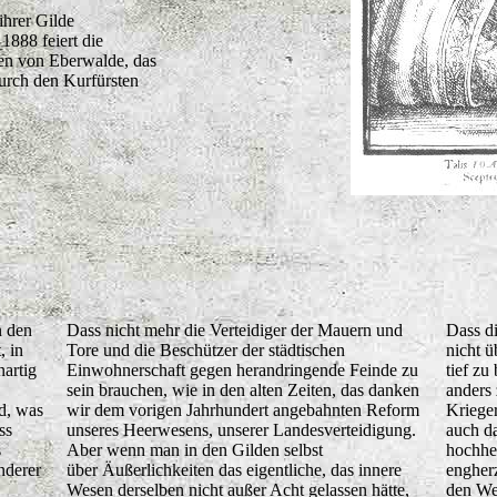
ihrer Gilde
1888 feiert die
igen von Eberwalde, das
urch den Kurfürsten
n den
Dass nicht mehr die Verteidiger der Mauern und
Dass d
, in
Tore und die Beschützer der städtischen
nicht ü
artig
Einwohnerschaft gegen herandringende Feinde zu
tief zu
sein brauchen, wie in den alten Zeiten, das danken
anders 
nd, was
wir dem vorigen Jahrhundert angebahnten Reform
Krieger
ss
unseres Heerwesens, unserer Landesverteidigung.
auch d
s
Aber wenn man in den Gilden selbst
hochher
nderer
über Äußerlichkeiten das eigentliche, das innere
engherz
Wesen derselben nicht außer Acht gelassen hätte,
den We