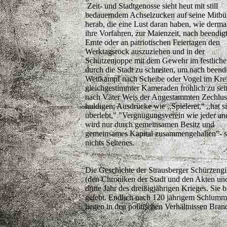
Zeit- und Stadtgenosse sieht heut mit still
bedauerndem Achselzucken auf seine Mitbü
herab, die eine Lust daran haben, wie derma
ihre Vorfahren, zur Maienzeit, nach beendig
Ernte oder an patriotischen Feiertagen den
Werktagsrock auszuziehen und in der
Schützenjoppe mit dem Gewehr im festlich
durch die Stadt zu schreiten, um nach been
Wettkampf nach Scheibe oder Vogel im Kre
gleichgestimmter Kameraden fröhlich zu sei
nach Väter Weis der Angestammten Zechlus
huldigen; Ausdrücke wie ,,Spielerei,'' ,,hat s
überlebt," "Vergnügungsverein wie jeder an
wird nur durch gemeinsamen Besitz und
gemeinsames Kapital zusammengehalten"- s
nichts Seltenes.
Die Geschichte der Strausberger Schürzengil
(den Chroniken der Stadt und den Akten und 
dritte Jahr des dreißigjährigen Krieges. Sie
gelebt. Endlich nach 120 jährigem Schlumme
liegen in den politischen Verhältnissen Bra