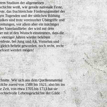
rem Studium der allgemeinen
chichte weiß, wie gerade nationale Feste,
ste, das fruchtreichste Förderungsmittel der
gen Tugenden und der sittlichen Bildung
olkes sind trotz vereinzelter Übergriffe und
eitungen, vor allem aber ein mächtiger
er Vaterlandliebe: der wird mit dem
er mit in den Wunsch einstimmen, dass die
n vierziger Jahren wieder belebten
enfeste, bei Jung und Alt, Vornehm und
gleich beliebt geworden, noch recht, recht
gefeiert werden mögen!
chnitte. Wie sich aus dem Quellenmaterial
lche zuerst von 1588 bis 1621, also bis ins
ze Zeit, von etwa 1705 bis 1713 hat sie
echselvolle Lebensgeschichte der Gilde