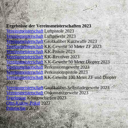
Ergebnisse der Vereinsmeisterschaften 2023
Vereinsmeisterschaft
Luftpistole 2023
Vereinsmeisterschaft
Luftgewehr 2023
Vereinsmeisterschaft
Großkaliber Kurzwaffe 2023
Vereinsmeisterschaft
KK-Gewehr 50 Meter ZF 2023
Vereinsmeisterschaft
KK-Pistole 2023
Vereinsmeisterschaft
KK-Revolver 2023
Vereinsmeisterschaft
KK-Gewehr 50 Meter Diopter 2023
Vereinsmeisterschaft
Perkussionsgewehr 2023
Vereinsmeisterschaft
Perkussionspistole 2023
Vereinsmeisterschaft
KK-Gewehr 100 Meter ZF und Diopter
2023
Vereinsmeisterschaft
Großkaliber-Selbstladegewehr 2023
Vereinsmeisterschaft
Ordonnanzgewehr 2023
Ergebnisse
Königsschießen 2023
Otto-Kulow-Pokal
2023
Putenschie
n 2023