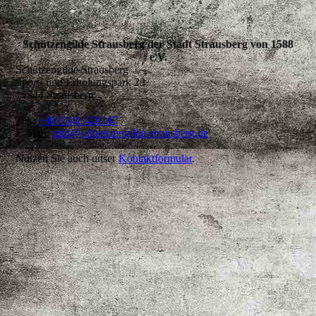
Schützengilde Strausberg der Stadt Strausberg von 1588
e.V.
Schützengilde Strausberg
Sport- und Erholungspark 23
15344 Strausberg
Tel.:
+49 3341 420147
E-Mail:
info@schuetzengilde-strausberg.de
Nutzen Sie auch unser
Kontaktformular
.