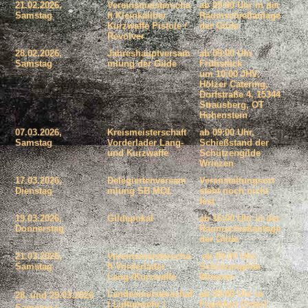
21.02.2026,
Vereinsmeisterscha
ab 09:00 Uhr in der
Samstag
ft Kleinkaliber
Raumschießanlage
Kurzwaffe Pistole /
der Gilde
Revolver
28.02.2026,
Jahreshauptversam
ab 09:00 Uhr
Samstag
mlung der Gilde
Frühstück
um 10:00 JHV,
Hölzer Catering,
Dorfstraße 4, 15344
Strausberg, OT
Hohenstein
07.03.2026,
Kreismeisterschaft
ab 09:00 Uhr,
Samstag
Vorderlader Lang-
Schießstand der
und Kurzwaffe
Schützengilde
Wriezen
17.03.2026,
Delegiertenversam
Veranstaltungsort
Dienstag
mlung SB MOL
steht noch nicht
fest
19.03.2026,
Gildepokal
ab 16:00 Uhr in der
Donnerstag
Raumschießanlage
der Gilde
21.03.2026,
Vereinsmeisterscha
ab 09:00 Uhr,
Samstag
ft Vorderlader
Schützengilde
Lang-/Kurzwaffe
Wriezen
Landesmeisterschaf
ab 09:00 Uhr in
28. und 29.03.2026
t Luftgewehr /
Frankfurt (Oder)
Samstag /