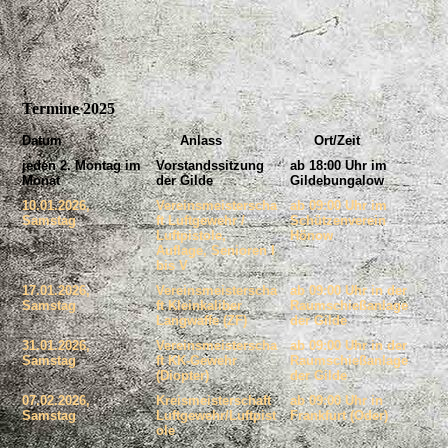
Termine 2025
Datum
Anlass
Ort/Zeit
jeden 2. Montag im
Vorstandssitzung
ab 18:00 Uhr im
Monat
der Gilde
Gildebungalow
10.01.2026,
Vereinsmeisterscha
ab 09:00 Uhr im
Samstag
ft Luftgewehr /
Schützenverein
Luftpistole,
Hönow
Auflage, Senioren I
bis V
17.01.2026,
Vereinsmeisterscha
ab 09:00 Uhr in der
Samstag
ft Kleinkaliber
Raumschießanlage
Langwaffe (ZF)
der Gilde
31.01.2026,
Vereinsmeisterscha
ab 09:00 Uhr in der
Samstag
ft KK-Gewehr
Raumschießanlage
(Diopter)
der Gilde
07.02.2026,
Kreismeisterschaft
ab 09:00 Uhr in
Samstag
Luftgewehr/Luftpist
Frankfurt (Oder)
ole