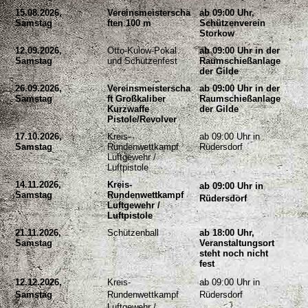
15.08.2026,
Vereinsmeisterscha
ab 09:00 Uhr,
Samstag
ften 100 m
Schützenverein
Storkow
12.09.2026,
Otto-Kulow-Pokal
ab 09:00 Uhr in der
Samstag
und Schützenfest
Raumschießanlage
der Gilde
26.09.2026,
Vereinsmeisterscha
ab 09:00 Uhr in der
Samstag
ft Großkaliber
Raumschießanlage
Kurzwaffe
der Gilde
Pistole/Revolver
17.10.2026,
Kreis-
ab 09:00 Uhr in
Samstag
Rundenwettkampf
Rüdersdorf
Luftgewehr /
Luftpistole
14.11.2026,
Kreis-
ab 09:00 Uhr in
Samstag
Rundenwettkampf
Rüdersdorf
Luftgewehr /
Luftpistole
21.11.2026,
Schützenball
ab 18:00 Uhr,
Samstag
Veranstaltungsort
steht noch nicht
fest
12.12.2026,
Kreis-
ab 09:00 Uhr in
Samstag
Rundenwettkampf
Rüdersdorf
Luftgewehr /