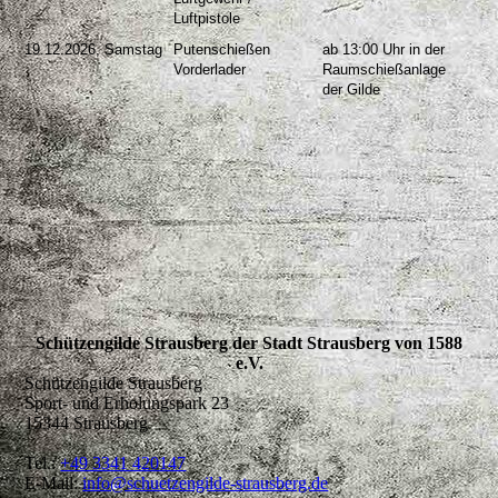
Luftpistole
19.12.2026, Samstag
Putenschießen
ab 13:00 Uhr in der
Vorderlader
Raumschießanlage
der Gilde
Schützengilde Strausberg der Stadt Strausberg von 1588
e.V.
Schützengilde Strausberg
Sport- und Erholungspark 23
15344 Strausberg
Tel.:
+49 3341 420147
E-Mail:
info@schuetzengilde-strausberg.de