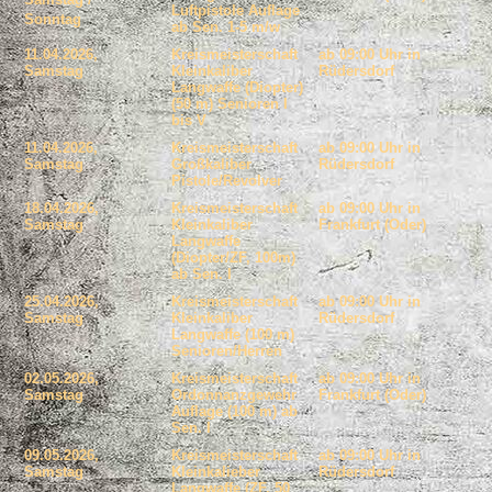
Luftpistole Auflage
Sonntag
ab Sen. 1-5 m/w
11.04.2026,
Kreismeisterschaft
ab 09:00 Uhr in
Samstag
Kleinkaliber
Rüdersdorf
Langwaffe (Diopter)
(50 m) Senioren I
bis V
11.04.2026,
Kreismeisterschaft
ab 09:00 Uhr in
Samstag
Großkaliber
Rüdersdorf
Pistole/Revolver
18.04.2026,
Kreismeisterschaft
ab 09:00 Uhr in
Samstag
Kleinkaliber
Frankfurt (Oder)
Langwaffe
(Diopter/ZF, 100m)
ab Sen. I
25.04.2026,
Kreismeisterschaft
ab 09:00 Uhr in
Samstag
Kleinkaliber
Rüdersdorf
Langwaffe (100 m)
Senioren/Herren
02.05.2026,
Kreismeisterschaft
ab 09:00 Uhr in
Samstag
Ordonnanzgewehr
Frankfurt (Oder)
Auflage (100 m) ab
Sen. I
09.05.2026,
Kreismeisterschaft
ab 09:00 Uhr in
Samstag
Kleinkalieber
Rüdersdorf
Langwaffe (ZF, 50